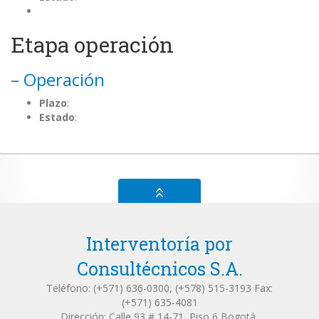
Etapa operación
– Operación
Plazo
:
Estado
:
Ir arriba
Interventoría por
Consultécnicos S.A.
Teléfono: (+571) 636-0300, (+578) 515-3193 Fax:
(+571) 635-4081
Dirección: Calle 93 # 14-71, Piso 6 Bogotá,